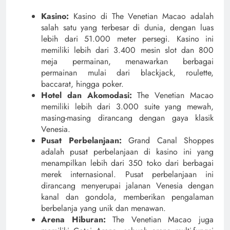
Kasino:
Kasino di The Venetian Macao adalah
salah satu yang terbesar di dunia, dengan luas
lebih dari 51.000 meter persegi. Kasino ini
memiliki lebih dari 3.400 mesin slot dan 800
meja permainan, menawarkan berbagai
permainan mulai dari blackjack, roulette,
baccarat, hingga poker.
Hotel dan Akomodasi:
The Venetian Macao
memiliki lebih dari 3.000 suite yang mewah,
masing-masing dirancang dengan gaya klasik
Venesia.
Pusat Perbelanjaan:
Grand Canal Shoppes
adalah pusat perbelanjaan di kasino ini yang
menampilkan lebih dari 350 toko dari berbagai
merek internasional. Pusat perbelanjaan ini
dirancang menyerupai jalanan Venesia dengan
kanal dan gondola, memberikan pengalaman
berbelanja yang unik dan menawan.
Arena Hiburan:
The Venetian Macao juga