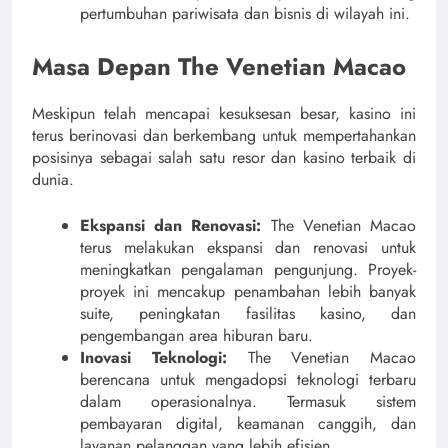
pertumbuhan pariwisata dan bisnis di wilayah ini.
Masa Depan The Venetian Macao
Meskipun telah mencapai kesuksesan besar, kasino ini
terus berinovasi dan berkembang untuk mempertahankan
posisinya sebagai salah satu resor dan kasino terbaik di
dunia.
Ekspansi dan Renovasi:
The Venetian Macao
terus melakukan ekspansi dan renovasi untuk
meningkatkan pengalaman pengunjung. Proyek-
proyek ini mencakup penambahan lebih banyak
suite, peningkatan fasilitas kasino, dan
pengembangan area hiburan baru.
Inovasi Teknologi:
The Venetian Macao
berencana untuk mengadopsi teknologi terbaru
dalam operasionalnya. Termasuk sistem
pembayaran digital, keamanan canggih, dan
layanan pelanggan yang lebih efisien.