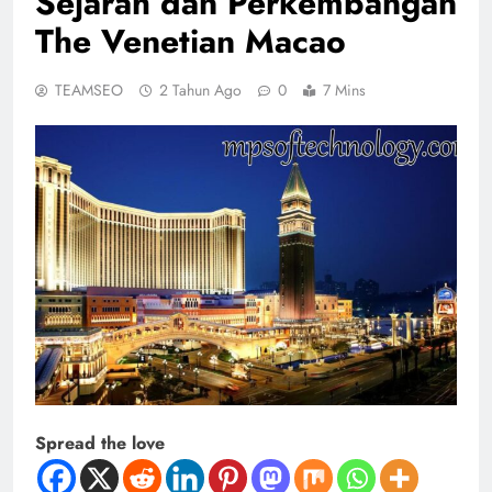
Sejarah dan Perkembangan
The Venetian Macao
TEAMSEO
2 Tahun Ago
0
7 Mins
Spread the love