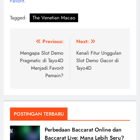
Favorit
.
Tagged:
The Venetian Macao
Navigasi
Previous:
Next:
pos
Mengapa Slot Demo
Kenali Fitur Unggulan
Pragmatic di Tayo4D
Slot Demo Gacor di
Menjadi Favorit
Tayo4D
Pemain?
POSTINGAN TERBARU
Perbedaan Baccarat Online dan
Baccarat Live: Mana Lebih Seru?