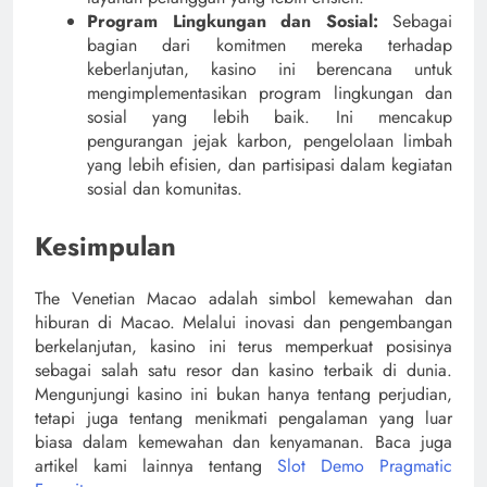
Program Lingkungan dan Sosial:
Sebagai
bagian dari komitmen mereka terhadap
keberlanjutan, kasino ini berencana untuk
mengimplementasikan program lingkungan dan
sosial yang lebih baik. Ini mencakup
pengurangan jejak karbon, pengelolaan limbah
yang lebih efisien, dan partisipasi dalam kegiatan
sosial dan komunitas.
Kesimpulan
The Venetian Macao adalah simbol kemewahan dan
hiburan di Macao. Melalui inovasi dan pengembangan
berkelanjutan, kasino ini terus memperkuat posisinya
sebagai salah satu resor dan kasino terbaik di dunia.
Mengunjungi kasino ini bukan hanya tentang perjudian,
tetapi juga tentang menikmati pengalaman yang luar
biasa dalam kemewahan dan kenyamanan. Baca juga
artikel kami lainnya tentang
Slot Demo Pragmatic