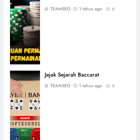
TEAMSEO
1 tahun ago
0
Jejak Sejarah Baccarat
TEAMSEO
1 tahun ago
0