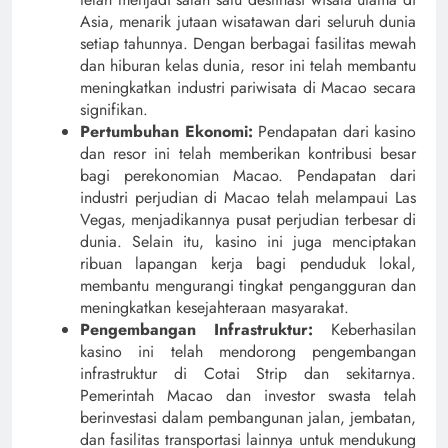
Asia, menarik jutaan wisatawan dari seluruh dunia
setiap tahunnya. Dengan berbagai fasilitas mewah
dan hiburan kelas dunia, resor ini telah membantu
meningkatkan industri pariwisata di Macao secara
signifikan.
Pertumbuhan Ekonomi:
Pendapatan dari kasino
dan resor ini telah memberikan kontribusi besar
bagi perekonomian Macao. Pendapatan dari
industri perjudian di Macao telah melampaui Las
Vegas, menjadikannya pusat perjudian terbesar di
dunia. Selain itu, kasino ini juga menciptakan
ribuan lapangan kerja bagi penduduk lokal,
membantu mengurangi tingkat pengangguran dan
meningkatkan kesejahteraan masyarakat.
Pengembangan Infrastruktur:
Keberhasilan
kasino ini telah mendorong pengembangan
infrastruktur di Cotai Strip dan sekitarnya.
Pemerintah Macao dan investor swasta telah
berinvestasi dalam pembangunan jalan, jembatan,
dan fasilitas transportasi lainnya untuk mendukung