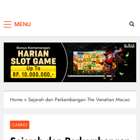
Skip
to
MPSOFTECHN
Daftar Situs Judi Slot, Live
content
MENU
Casino dan Togel Online
Terpercaya
Home
»
Sejarah dan Perkembangan The Venetian Macao
CASINO