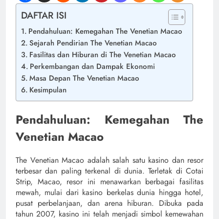
DAFTAR ISI
Pendahuluan: Kemegahan The Venetian Macao
Sejarah Pendirian The Venetian Macao
Fasilitas dan Hiburan di The Venetian Macao
Perkembangan dan Dampak Ekonomi
Masa Depan The Venetian Macao
Kesimpulan
Pendahuluan: Kemegahan The
Venetian Macao
The Venetian Macao adalah salah satu kasino dan resor
terbesar dan paling terkenal di dunia. Terletak di Cotai
Strip, Macao, resor ini menawarkan berbagai fasilitas
mewah, mulai dari kasino berkelas dunia hingga hotel,
pusat perbelanjaan, dan arena hiburan. Dibuka pada
tahun 2007, kasino ini telah menjadi simbol kemewahan