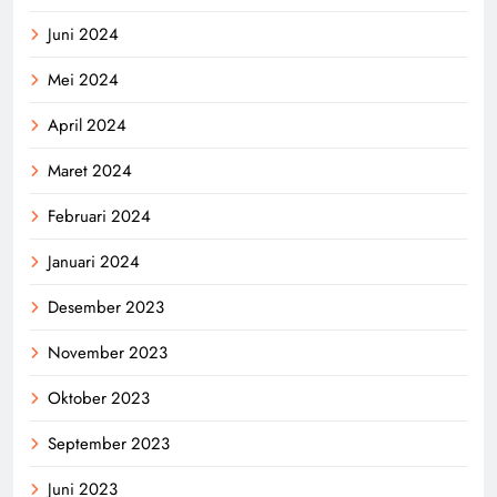
Juni 2024
Mei 2024
April 2024
Maret 2024
Februari 2024
Januari 2024
Desember 2023
November 2023
Oktober 2023
September 2023
Juni 2023