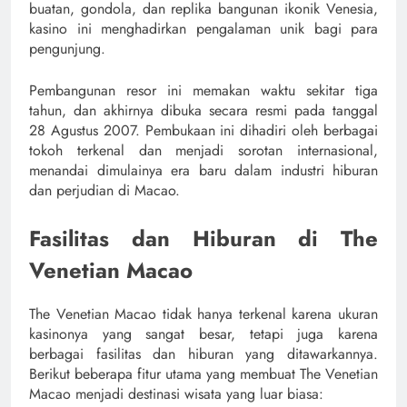
buatan, gondola, dan replika bangunan ikonik Venesia,
kasino ini menghadirkan pengalaman unik bagi para
pengunjung.
Pembangunan resor ini memakan waktu sekitar tiga
tahun, dan akhirnya dibuka secara resmi pada tanggal
28 Agustus 2007. Pembukaan ini dihadiri oleh berbagai
tokoh terkenal dan menjadi sorotan internasional,
menandai dimulainya era baru dalam industri hiburan
dan perjudian di Macao.
Fasilitas dan Hiburan di The
Venetian Macao
The Venetian Macao tidak hanya terkenal karena ukuran
kasinonya yang sangat besar, tetapi juga karena
berbagai fasilitas dan hiburan yang ditawarkannya.
Berikut beberapa fitur utama yang membuat The Venetian
Macao menjadi destinasi wisata yang luar biasa: