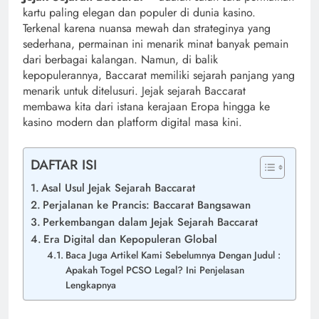
kartu paling elegan dan populer di dunia kasino.
Terkenal karena nuansa mewah dan strateginya yang
sederhana, permainan ini menarik minat banyak pemain
dari berbagai kalangan. Namun, di balik
kepopulerannya, Baccarat memiliki sejarah panjang yang
menarik untuk ditelusuri. Jejak sejarah Baccarat
membawa kita dari istana kerajaan Eropa hingga ke
kasino modern dan platform digital masa kini.
DAFTAR ISI
Asal Usul Jejak Sejarah Baccarat
Perjalanan ke Prancis: Baccarat Bangsawan
Perkembangan dalam Jejak Sejarah Baccarat
Era Digital dan Kepopuleran Global
Baca Juga Artikel Kami Sebelumnya Dengan Judul :
Apakah Togel PCSO Legal? Ini Penjelasan
Lengkapnya