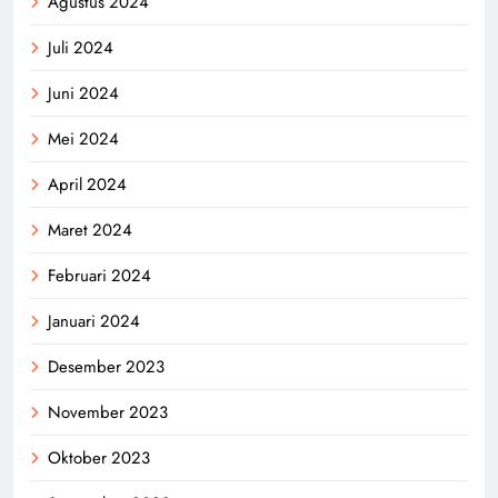
Agustus 2024
Juli 2024
Juni 2024
Mei 2024
April 2024
Maret 2024
Februari 2024
Januari 2024
Desember 2023
November 2023
Oktober 2023