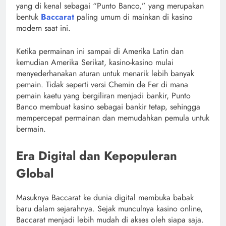
yang di kenal sebagai “Punto Banco,” yang merupakan
bentuk
Baccarat
paling umum di mainkan di kasino
modern saat ini.
Ketika permainan ini sampai di Amerika Latin dan
kemudian Amerika Serikat, kasino-kasino mulai
menyederhanakan aturan untuk menarik lebih banyak
pemain. Tidak seperti versi Chemin de Fer di mana
pemain kaetu yang bergiliran menjadi bankir, Punto
Banco membuat kasino sebagai bankir tetap, sehingga
mempercepat permainan dan memudahkan pemula untuk
bermain.
Era Digital dan Kepopuleran
Global
Masuknya Baccarat ke dunia digital membuka babak
baru dalam sejarahnya. Sejak munculnya kasino online,
Baccarat menjadi lebih mudah di akses oleh siapa saja.