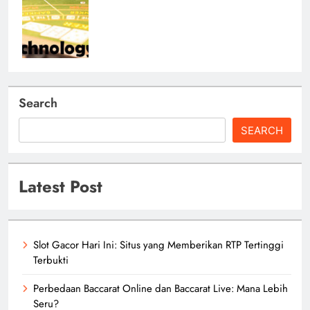
Search
SEARCH
Latest Post
Slot Gacor Hari Ini: Situs yang Memberikan RTP Tertinggi
Terbukti
Perbedaan Baccarat Online dan Baccarat Live: Mana Lebih
Seru?