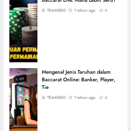
Baccarat Live: Mana Lebih Seru?
TEAMSEO
1 tahun ago
0
Mengenal Jenis Taruhan dalam
Baccarat Online: Banker, Player,
Tie
TEAMSEO
1 tahun ago
0