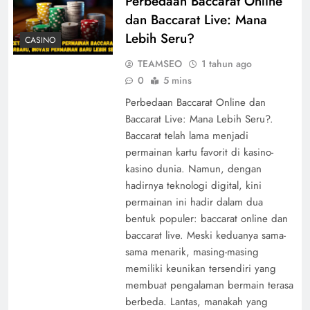
Perbedaan Baccarat Online
dan Baccarat Live: Mana
Lebih Seru?
CASINO
TEAMSEO
1 tahun ago
0
5 mins
Perbedaan Baccarat Online dan
Baccarat Live: Mana Lebih Seru?.
Baccarat telah lama menjadi
permainan kartu favorit di kasino-
kasino dunia. Namun, dengan
hadirnya teknologi digital, kini
permainan ini hadir dalam dua
bentuk populer: baccarat online dan
baccarat live. Meski keduanya sama-
sama menarik, masing-masing
memiliki keunikan tersendiri yang
membuat pengalaman bermain terasa
berbeda. Lantas, manakah yang