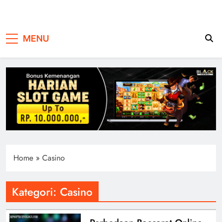
Skip
to
MPSOFTECHN
Daftar Situs Judi Slot, Live
content
MENU
Casino dan Togel Online
Terpercaya
Home
»
Casino
Kategori:
Casino