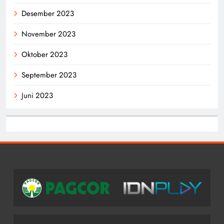
Desember 2023
November 2023
Oktober 2023
September 2023
Juni 2023