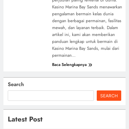
perjudian paling terkenal di dunia.
Kasino Marina Bay Sands menawarkan
pengalaman bermain kelas dunia
dengan berbagai permainan, fasilitas
mewah, dan layanan terbaik. Dalam
artikel ini, kami akan memberikan
panduan lengkap untuk bermain di
Kasino Marina Bay Sands, mulai dari
permainan…
Baca Selengkapnya
Search
SEARCH
Latest Post