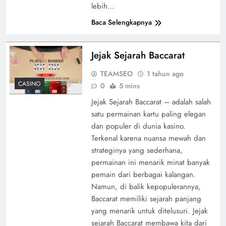
lebih…
Baca Selengkapnya
Jejak Sejarah Baccarat
TEAMSEO
1 tahun ago
CASINO
0
5 mins
Jejak Sejarah Baccarat – adalah salah
satu permainan kartu paling elegan
dan populer di dunia kasino.
Terkenal karena nuansa mewah dan
strateginya yang sederhana,
permainan ini menarik minat banyak
pemain dari berbagai kalangan.
Namun, di balik kepopulerannya,
Baccarat memiliki sejarah panjang
yang menarik untuk ditelusuri. Jejak
sejarah Baccarat membawa kita dari