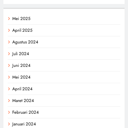
Mei 2025
April 2025
Agustus 2024
Juli 2024
Juni 2024
Mei 2024
April 2024
Maret 2024
Februari 2024
Januari 2024