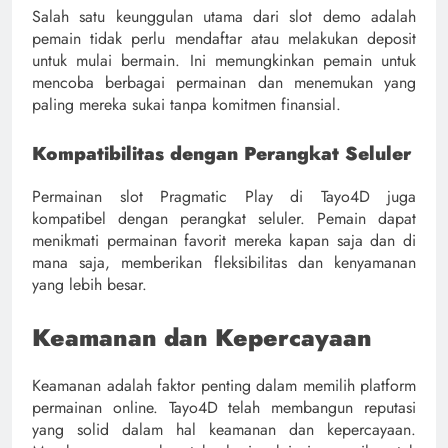
Salah satu keunggulan utama dari slot demo adalah
pemain tidak perlu mendaftar atau melakukan deposit
untuk mulai bermain. Ini memungkinkan pemain untuk
mencoba berbagai permainan dan menemukan yang
paling mereka sukai tanpa komitmen finansial.
Kompatibilitas dengan Perangkat Seluler
Permainan slot Pragmatic Play di Tayo4D juga
kompatibel dengan perangkat seluler. Pemain dapat
menikmati permainan favorit mereka kapan saja dan di
mana saja, memberikan fleksibilitas dan kenyamanan
yang lebih besar.
Keamanan dan Kepercayaan
Keamanan adalah faktor penting dalam memilih platform
permainan online. Tayo4D telah membangun reputasi
yang solid dalam hal keamanan dan kepercayaan.