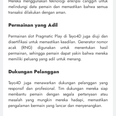
Mereka menggunakan teknologi enkripsi canggih untuk
melindungi data pemain dan memastikan bahwa semua
transaksi dilakukan dengan aman.
Permainan yang Adil
Permainan slot Pragmatic Play di Tayo4D juga diuji dan
disertifikasi untuk memastikan keadilan. Generator nomor
acak (RNG) digunakan untuk menentukan hasil
permainan, sehingga pemain dapat yakin bahwa mereka
memiliki peluang yang adil untuk menang.
Dukungan Pelanggan
Tayo4D juga menawarkan dukungan pelanggan yang
responsif dan profesional. Tim dukungan mereka siap
membantu pemain dengan segala pertanyaan atau
masalah yang mungkin mereka hadapi, memastikan
pengalaman bermain yang lancar dan menyenangkan.