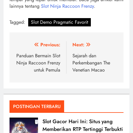
lainnya tentang
Slot Ninja Raccoon Frenzy
.
Tagged:
Slot Demo Pragmatic Favorit
Navigasi
Previous:
Next:
pos
Panduan Bermain Slot
Sejarah dan
Ninja Raccoon Frenzy
Perkembangan The
untuk Pemula
Venetian Macao
POSTINGAN TERBARU
Slot Gacor Hari Ini: Situs yang
Memberikan RTP Tertinggi Terbukti