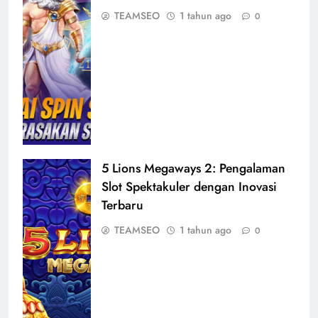
TEAMSEO
1 tahun ago
0
5 Lions Megaways 2: Pengalaman
Slot Spektakuler dengan Inovasi
Terbaru
TEAMSEO
1 tahun ago
0