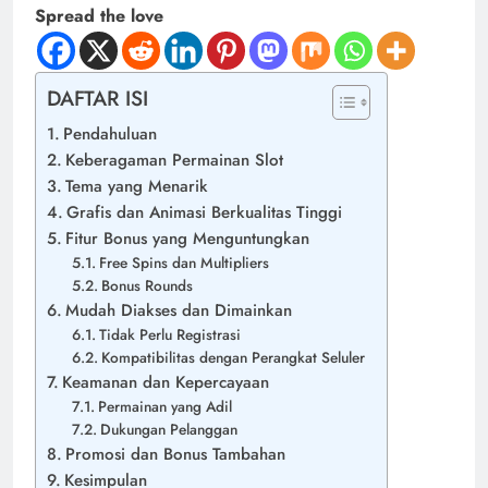
Spread the love
DAFTAR ISI
Pendahuluan
Keberagaman Permainan Slot
Tema yang Menarik
Grafis dan Animasi Berkualitas Tinggi
Fitur Bonus yang Menguntungkan
Free Spins dan Multipliers
Bonus Rounds
Mudah Diakses dan Dimainkan
Tidak Perlu Registrasi
Kompatibilitas dengan Perangkat Seluler
Keamanan dan Kepercayaan
Permainan yang Adil
Dukungan Pelanggan
Promosi dan Bonus Tambahan
Kesimpulan