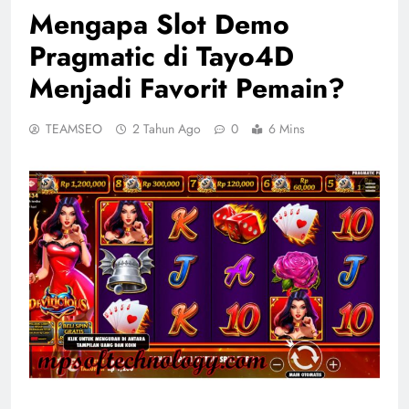
Mengapa Slot Demo
Pragmatic di Tayo4D
Menjadi Favorit Pemain?
TEAMSEO
2 Tahun Ago
0
6 Mins