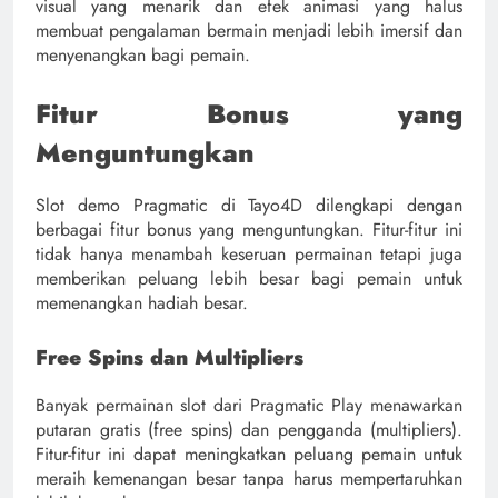
visual yang menarik dan efek animasi yang halus
membuat pengalaman bermain menjadi lebih imersif dan
menyenangkan bagi pemain.
Fitur Bonus yang
Menguntungkan
Slot demo Pragmatic di Tayo4D dilengkapi dengan
berbagai fitur bonus yang menguntungkan. Fitur-fitur ini
tidak hanya menambah keseruan permainan tetapi juga
memberikan peluang lebih besar bagi pemain untuk
memenangkan hadiah besar.
Free Spins dan Multipliers
Banyak permainan slot dari Pragmatic Play menawarkan
putaran gratis (free spins) dan pengganda (multipliers).
Fitur-fitur ini dapat meningkatkan peluang pemain untuk
meraih kemenangan besar tanpa harus mempertaruhkan