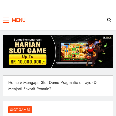
Skip
to
MPSOFTECHN
Daftar Situs Judi Slot, Live
content
MENU
Casino dan Togel Online
Terpercaya
Home
»
Mengapa Slot Demo Pragmatic di Tayo4D
Menjadi Favorit Pemain?
SLOT GAMES