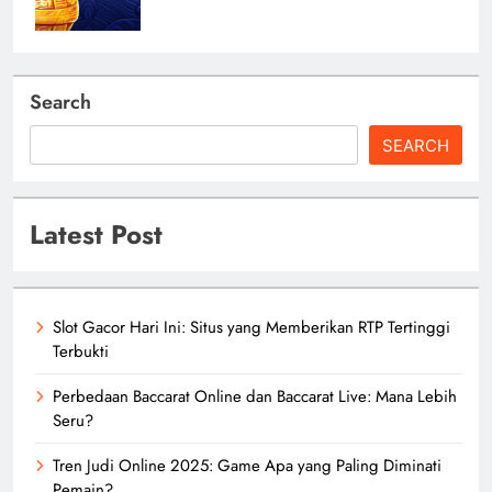
Search
SEARCH
Latest Post
Slot Gacor Hari Ini: Situs yang Memberikan RTP Tertinggi
Terbukti
Perbedaan Baccarat Online dan Baccarat Live: Mana Lebih
Seru?
Tren Judi Online 2025: Game Apa yang Paling Diminati
Pemain?