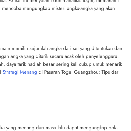
a. Artikel ini menyelami dunia analisis togel, memahami
in mencoba mengungkap misteri angka-angka yang akan
ain memilih sejumlah angka dari set yang ditentukan dan
an angka yang ditarik secara acak oleh penyelenggara.
, daya tarik hadiah besar sering kali cukup untuk menarik
ul
Strategi Menang
di Pasaran Togel Guangzhou: Tips dari
ka yang menang dari masa lalu dapat mengungkap pola