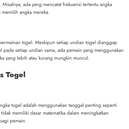
Misalnya, ada yang mencatat frekuensi tertentu angka
k memilih angka mereka.
 permainan togel. Meskipun setiap undian togel dianggap
cul pada setiap undian sama, ada pemain yang menggunakan
gka yang lebih atau kurang mungkin muncul.
s Togel
angka togel adalah menggunakan tanggal penting seperti
 tidak memiliki dasar matematika dalam meningkatkan
 bagi pemain.