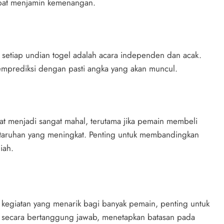
dapat menjamin kemenangan.
 setiap undian togel adalah acara independen dan acak.
emprediksi dengan pasti angka yang akan muncul.
at menjadi sangat mahal, terutama jika pemain membeli
n taruhan yang meningkat. Penting untuk membandingkan
iah.
h kegiatan yang menarik bagi banyak pemain, penting untuk
i secara bertanggung jawab, menetapkan batasan pada