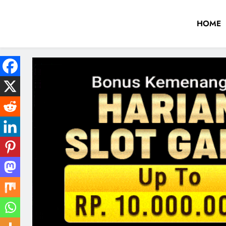
Skip
to
HOME
content
MPSOFTECHNOLOGY
Daftar Situs Judi Slot, Live Casino dan Togel Online Terpe