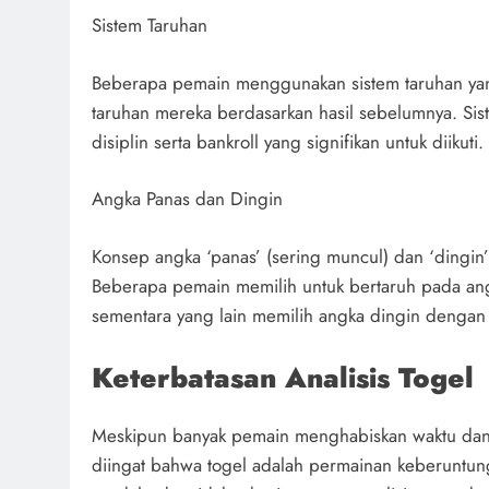
Sistem Taruhan
Beberapa pemain menggunakan sistem taruhan ya
taruhan mereka berdasarkan hasil sebelumnya. Sis
disiplin serta bankroll yang signifikan untuk diikuti.
Angka Panas dan Dingin
Konsep angka ‘panas’ (sering muncul) dan ‘dingin’
Beberapa pemain memilih untuk bertaruh pada an
sementara yang lain memilih angka dingin dengan
Keterbatasan Analisis Togel
Meskipun banyak pemain menghabiskan waktu dan 
diingat bahwa togel adalah permainan keberuntun