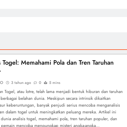
is Togel: Memahami Pola dan Tren Taruhan
r
EO
3 tahun ago
0
5 mins
n Togel, atau lotre, telah lama menjadi bentuk hiburan dan taruhan
 berbagai belahan dunia. Meskipun secara intrinsik dikaitkan
ur keberuntungan, banyak penjudi serius mencoba menganalisis
ren dalam togel untuk meningkatkan peluang mereka. Artikel ini
dunia analisis togel, memahami pola, tren taruhan populer, dan
 pemain mencoba mengungkap misteri angka-angka…