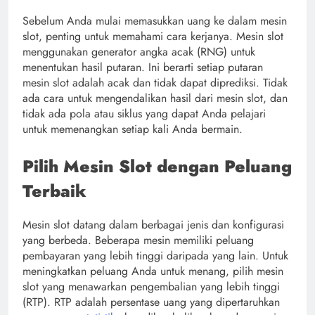
Sebelum Anda mulai memasukkan uang ke dalam mesin
slot, penting untuk memahami cara kerjanya. Mesin slot
menggunakan generator angka acak (RNG) untuk
menentukan hasil putaran. Ini berarti setiap putaran
mesin slot adalah acak dan tidak dapat diprediksi. Tidak
ada cara untuk mengendalikan hasil dari mesin slot, dan
tidak ada pola atau siklus yang dapat Anda pelajari
untuk memenangkan setiap kali Anda bermain.
Pilih Mesin Slot dengan Peluang
Terbaik
Mesin slot datang dalam berbagai jenis dan konfigurasi
yang berbeda. Beberapa mesin memiliki peluang
pembayaran yang lebih tinggi daripada yang lain. Untuk
meningkatkan peluang Anda untuk menang, pilih mesin
slot yang menawarkan pengembalian yang lebih tinggi
(RTP). RTP adalah persentase uang yang dipertaruhkan