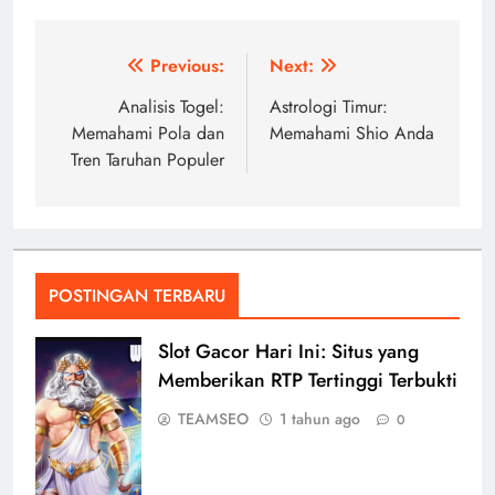
Navigasi
Previous:
Next:
pos
Analisis Togel:
Astrologi Timur:
Memahami Pola dan
Memahami Shio Anda
Tren Taruhan Populer
POSTINGAN TERBARU
Slot Gacor Hari Ini: Situs yang
Memberikan RTP Tertinggi Terbukti
TEAMSEO
1 tahun ago
0