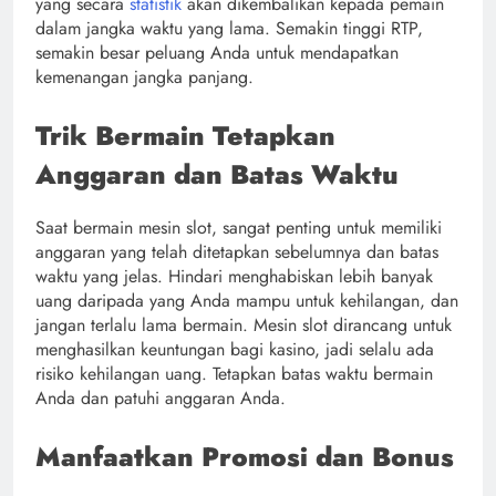
yang secara
statistik
akan dikembalikan kepada pemain
dalam jangka waktu yang lama. Semakin tinggi RTP,
semakin besar peluang Anda untuk mendapatkan
kemenangan jangka panjang.
Trik Bermain Tetapkan
Anggaran dan Batas Waktu
Saat bermain mesin slot, sangat penting untuk memiliki
anggaran yang telah ditetapkan sebelumnya dan batas
waktu yang jelas. Hindari menghabiskan lebih banyak
uang daripada yang Anda mampu untuk kehilangan, dan
jangan terlalu lama bermain. Mesin slot dirancang untuk
menghasilkan keuntungan bagi kasino, jadi selalu ada
risiko kehilangan uang. Tetapkan batas waktu bermain
Anda dan patuhi anggaran Anda.
Manfaatkan Promosi dan Bonus