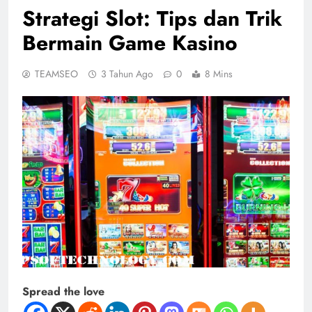
Strategi Slot: Tips dan Trik
Bermain Game Kasino
TEAMSEO
3 Tahun Ago
0
8 Mins
Spread the love