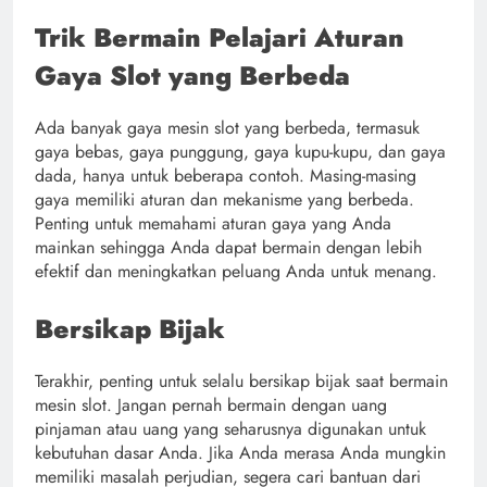
Trik Bermain Pelajari Aturan
Gaya Slot yang Berbeda
Ada banyak gaya mesin slot yang berbeda, termasuk
gaya bebas, gaya punggung, gaya kupu-kupu, dan gaya
dada, hanya untuk beberapa contoh. Masing-masing
gaya memiliki aturan dan mekanisme yang berbeda.
Penting untuk memahami aturan gaya yang Anda
mainkan sehingga Anda dapat bermain dengan lebih
efektif dan meningkatkan peluang Anda untuk menang.
Bersikap Bijak
Terakhir, penting untuk selalu bersikap bijak saat bermain
mesin slot. Jangan pernah bermain dengan uang
pinjaman atau uang yang seharusnya digunakan untuk
kebutuhan dasar Anda. Jika Anda merasa Anda mungkin
memiliki masalah perjudian, segera cari bantuan dari