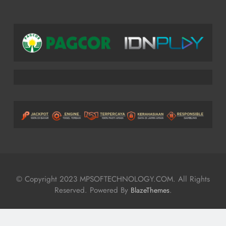
© Copyright 2023 MPSOFTECHNOLOGY.COM. All Rights
Reserved. Powered By
.
BlazeThemes