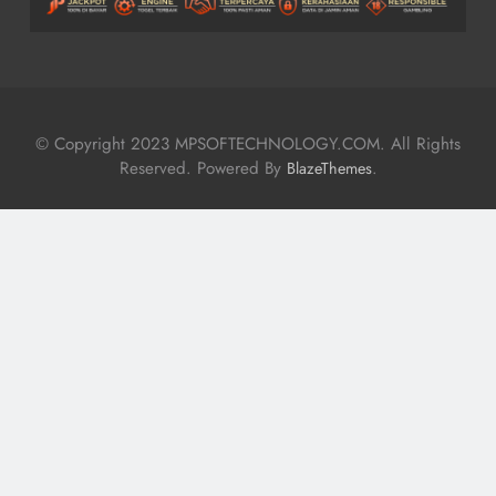
© Copyright 2023 MPSOFTECHNOLOGY.COM. All Rights
Reserved. Powered By
.
BlazeThemes