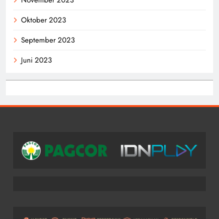
Oktober 2023
September 2023
Juni 2023