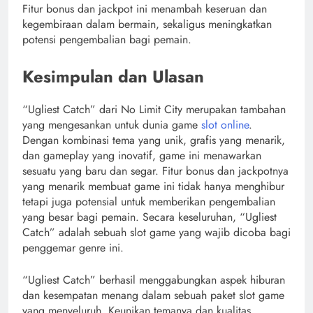
Fitur bonus dan jackpot ini menambah keseruan dan
kegembiraan dalam bermain, sekaligus meningkatkan
potensi pengembalian bagi pemain.
Kesimpulan dan Ulasan
“Ugliest Catch” dari No Limit City merupakan tambahan
yang mengesankan untuk dunia game
slot online
.
Dengan kombinasi tema yang unik, grafis yang menarik,
dan gameplay yang inovatif, game ini menawarkan
sesuatu yang baru dan segar. Fitur bonus dan jackpotnya
yang menarik membuat game ini tidak hanya menghibur
tetapi juga potensial untuk memberikan pengembalian
yang besar bagi pemain. Secara keseluruhan, “Ugliest
Catch” adalah sebuah slot game yang wajib dicoba bagi
penggemar genre ini.
“Ugliest Catch” berhasil menggabungkan aspek hiburan
dan kesempatan menang dalam sebuah paket slot game
yang menyeluruh. Keunikan temanya dan kualitas