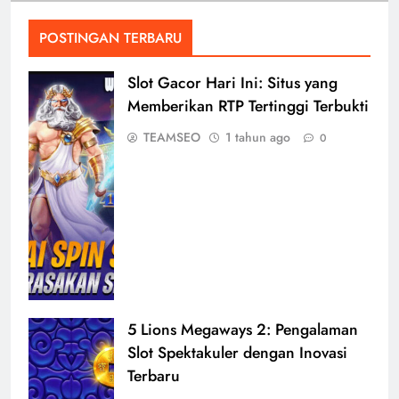
POSTINGAN TERBARU
Slot Gacor Hari Ini: Situs yang
Memberikan RTP Tertinggi Terbukti
TEAMSEO
1 tahun ago
0
5 Lions Megaways 2: Pengalaman
Slot Spektakuler dengan Inovasi
Terbaru