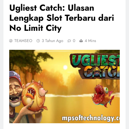
Ugliest Catch: Ulasan
Lengkap Slot Terbaru dari
No Limit City
TEAMSEO
3 Tahun Ago
0
4 Mins