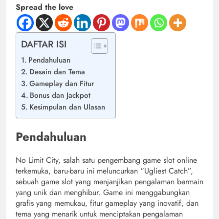
Spread the love
DAFTAR ISI
Pendahuluan
Desain dan Tema
Gameplay dan Fitur
Bonus dan Jackpot
Kesimpulan dan Ulasan
Pendahuluan
No Limit City, salah satu pengembang game slot online
terkemuka, baru-baru ini meluncurkan “Ugliest Catch”,
sebuah game slot yang menjanjikan pengalaman bermain
yang unik dan menghibur. Game ini menggabungkan
grafis yang memukau, fitur gameplay yang inovatif, dan
tema yang menarik untuk menciptakan pengalaman