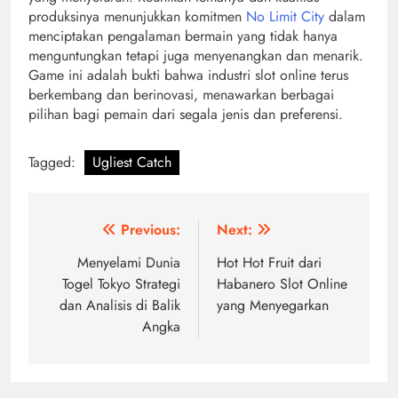
produksinya menunjukkan komitmen
No Limit City
dalam
menciptakan pengalaman bermain yang tidak hanya
menguntungkan tetapi juga menyenangkan dan menarik.
Game ini adalah bukti bahwa industri slot online terus
berkembang dan berinovasi, menawarkan berbagai
pilihan bagi pemain dari segala jenis dan preferensi.
Tagged:
Ugliest Catch
Navigasi
Previous:
Next:
pos
Menyelami Dunia
Hot Hot Fruit dari
Togel Tokyo Strategi
Habanero Slot Online
dan Analisis di Balik
yang Menyegarkan
Angka