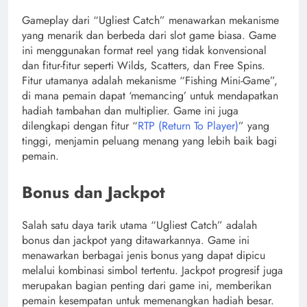
Gameplay dari “Ugliest Catch” menawarkan mekanisme
yang menarik dan berbeda dari slot game biasa. Game
ini menggunakan format reel yang tidak konvensional
dan fitur-fitur seperti Wilds, Scatters, dan Free Spins.
Fitur utamanya adalah mekanisme “Fishing Mini-Game”,
di mana pemain dapat ‘memancing’ untuk mendapatkan
hadiah tambahan dan multiplier. Game ini juga
dilengkapi dengan fitur “
RTP (Return To Player)
” yang
tinggi, menjamin peluang menang yang lebih baik bagi
pemain.
Bonus dan Jackpot
Salah satu daya tarik utama “Ugliest Catch” adalah
bonus dan jackpot yang ditawarkannya. Game ini
menawarkan berbagai jenis bonus yang dapat dipicu
melalui kombinasi simbol tertentu. Jackpot progresif juga
merupakan bagian penting dari game ini, memberikan
pemain kesempatan untuk memenangkan hadiah besar.