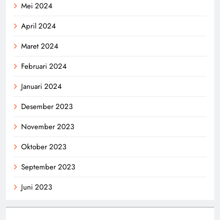
Mei 2024
April 2024
Maret 2024
Februari 2024
Januari 2024
Desember 2023
November 2023
Oktober 2023
September 2023
Juni 2023