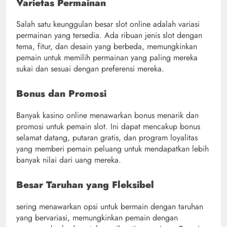
Varietas Permainan
Salah satu keunggulan besar slot online adalah variasi
permainan yang tersedia. Ada ribuan jenis slot dengan
tema, fitur, dan desain yang berbeda, memungkinkan
pemain untuk memilih permainan yang paling mereka
sukai dan sesuai dengan preferensi mereka.
Bonus dan Promosi
Banyak kasino online menawarkan bonus menarik dan
promosi untuk pemain slot. Ini dapat mencakup bonus
selamat datang, putaran gratis, dan program loyalitas
yang memberi pemain peluang untuk mendapatkan lebih
banyak nilai dari uang mereka.
Besar Taruhan yang Fleksibel
sering menawarkan opsi untuk bermain dengan taruhan
yang bervariasi, memungkinkan pemain dengan