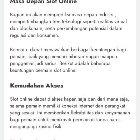
Masa Depan Slot Online
Bagian ini akan memprediksi masa depan industri ,
mempertimbangkan tren teknologi seperti realitas virtual
dan blockchain, serta perkembangan potensial dalam
regulasi dan konsumen.
Bermain dapat menawarkan berbagai keuntungan bagi
pemain, baik yang mencari hiburan ringan maupun
penggemar judi serius. Berikut adalah beberapa
keuntungan bermain slot online:
Kemudahan Akses
Slot online dapat diakses kapan saja dan dari mana saja,
selama pemain memiliki koneksi internet dan perangkat
yang sesuai. Ini memberikan fleksibilitas dan kenyamanan
bagi pemain untuk menikmati permainan tanpa harus
mengunjungi kasino fisik.