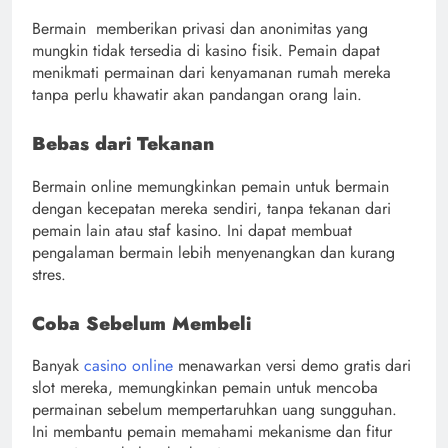
Bermain memberikan privasi dan anonimitas yang
mungkin tidak tersedia di kasino fisik. Pemain dapat
menikmati permainan dari kenyamanan rumah mereka
tanpa perlu khawatir akan pandangan orang lain.
Bebas dari Tekanan
Bermain online memungkinkan pemain untuk bermain
dengan kecepatan mereka sendiri, tanpa tekanan dari
pemain lain atau staf kasino. Ini dapat membuat
pengalaman bermain lebih menyenangkan dan kurang
stres.
Coba Sebelum Membeli
Banyak
casino online
menawarkan versi demo gratis dari
slot mereka, memungkinkan pemain untuk mencoba
permainan sebelum mempertaruhkan uang sungguhan.
Ini membantu pemain memahami mekanisme dan fitur