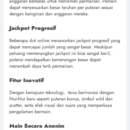
anggaran berbeda untuk menikmati permainan. Pemain
dapat menyesuaikan besar taruhan per putaran sesuai
dengan keinginan dan anggaran mereka.
Jackpot Progresif
Beberapa slot online menawarkan jackpot progresif yang
dapat mencapai jumlah yang sangat besar. Meskipun
peluang memenangkan jackpot ini bisa sangat kecil,
potensi mendapatkan kemenangan besar dapat
menambah daya tarik permainan.
Fitur Inovatif
Dengan kemajuan teknologi, terus berinovasi dengan
fitur-fitur baru seperti putaran bonus, simbol wild dan
scatter, serta efek visual dan suara yang memperkaya
pengalaman bermain.
Main Secara Anonim