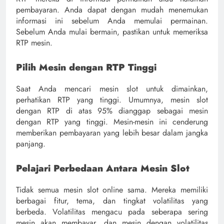
pembayaran. Anda dapat dengan mudah menemukan
informasi ini sebelum Anda memulai permainan.
Sebelum Anda mulai bermain, pastikan untuk memeriksa
RTP mesin.
Pilih Mesin dengan RTP Tinggi
Saat Anda mencari mesin slot untuk dimainkan,
perhatikan RTP yang tinggi. Umumnya, mesin slot
dengan RTP di atas 95% dianggap sebagai mesin
dengan RTP yang tinggi. Mesin-mesin ini cenderung
memberikan pembayaran yang lebih besar dalam jangka
panjang.
Pelajari Perbedaan Antara Mesin Slot
Tidak semua mesin slot online sama. Mereka memiliki
berbagai fitur, tema, dan tingkat volatilitas yang
berbeda. Volatilitas mengacu pada seberapa sering
mesin akan membayar, dan mesin dengan volatilitas