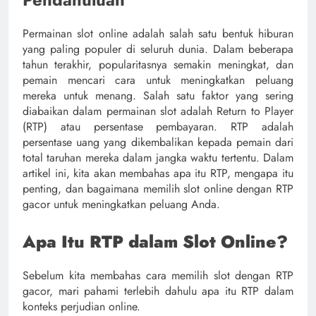
Permainan slot online adalah salah satu bentuk hiburan
yang paling populer di seluruh dunia. Dalam beberapa
tahun terakhir, popularitasnya semakin meningkat, dan
pemain mencari cara untuk meningkatkan peluang
mereka untuk menang. Salah satu faktor yang sering
diabaikan dalam permainan slot adalah Return to Player
(RTP) atau persentase pembayaran. RTP adalah
persentase uang yang dikembalikan kepada pemain dari
total taruhan mereka dalam jangka waktu tertentu. Dalam
artikel ini, kita akan membahas apa itu RTP, mengapa itu
penting, dan bagaimana memilih slot online dengan RTP
gacor untuk meningkatkan peluang Anda.
Apa Itu RTP dalam Slot Online?
Sebelum kita membahas cara memilih slot dengan RTP
gacor, mari pahami terlebih dahulu apa itu RTP dalam
konteks perjudian online.