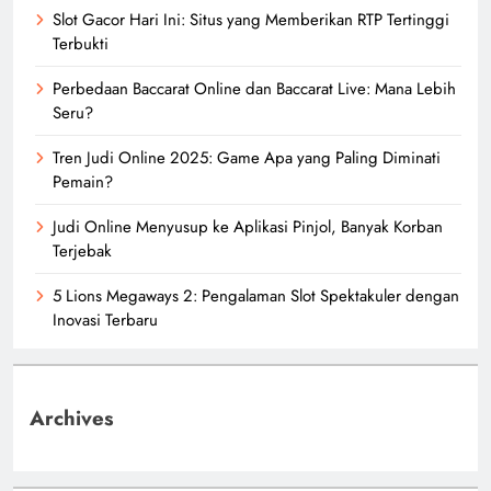
Slot Gacor Hari Ini: Situs yang Memberikan RTP Tertinggi
Terbukti
Perbedaan Baccarat Online dan Baccarat Live: Mana Lebih
Seru?
Tren Judi Online 2025: Game Apa yang Paling Diminati
Pemain?
Judi Online Menyusup ke Aplikasi Pinjol, Banyak Korban
Terjebak
5 Lions Megaways 2: Pengalaman Slot Spektakuler dengan
Inovasi Terbaru
Archives