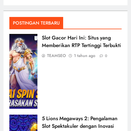
POSTINGAN TERBARU
Slot Gacor Hari Ini: Situs yang
Memberikan RTP Tertinggi Terbukti
TEAMSEO
1 tahun ago
0
5 Lions Megaways 2: Pengalaman
Slot Spektakuler dengan Inovasi