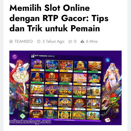
Memilih Slot Online
dengan RTP Gacor: Tips
dan Trik untuk Pemain
TEAMSEO
3 Tahun Ago
0
6 Mins