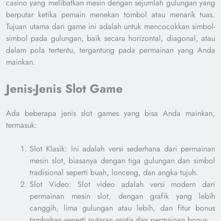
casino yang melibatkan mesin dengan sejumlah gulungan yang
berputar ketika pemain menekan tombol atau menarik tuas.
Tujuan utama dari game ini adalah untuk mencocokkan simbol-
simbol pada gulungan, baik secara horizontal, diagonal, atau
dalam pola tertentu, tergantung pada permainan yang Anda
mainkan.
Jenis-Jenis Slot Game
Ada beberapa jenis slot games yang bisa Anda mainkan,
termasuk:
Slot Klasik: Ini adalah versi sederhana dari permainan
mesin slot, biasanya dengan tiga gulungan dan simbol
tradisional seperti buah, lonceng, dan angka tujuh.
Slot Video: Slot video adalah versi modern dari
permainan mesin slot, dengan grafik yang lebih
canggih, lima gulungan atau lebih, dan fitur bonus
tambahan seperti putaran gratis dan permainan bonus.