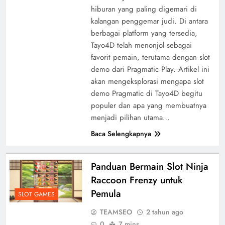
hiburan yang paling digemari di
kalangan penggemar judi. Di antara
berbagai platform yang tersedia,
Tayo4D telah menonjol sebagai
favorit pemain, terutama dengan slot
demo dari Pragmatic Play. Artikel ini
akan mengeksplorasi mengapa slot
demo Pragmatic di Tayo4D begitu
populer dan apa yang membuatnya
menjadi pilihan utama…
Baca Selengkapnya
Panduan Bermain Slot Ninja
Raccoon Frenzy untuk
Pemula
SLOT GAMES
TEAMSEO
2 tahun ago
0
7 mins