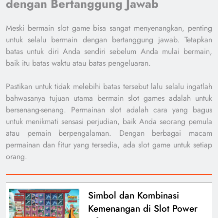
dengan Bertanggung Jawab
Meski bermain slot game bisa sangat menyenangkan, penting
untuk selalu bermain dengan bertanggung jawab. Tetapkan
batas untuk diri Anda sendiri sebelum Anda mulai bermain,
baik itu batas waktu atau batas pengeluaran.
Pastikan untuk tidak melebihi batas tersebut lalu selalu ingatlah
bahwasanya tujuan utama bermain slot games adalah untuk
bersenang-senang. Permainan slot adalah cara yang bagus
untuk menikmati sensasi perjudian, baik Anda seorang pemula
atau pemain berpengalaman. Dengan berbagai macam
permainan dan fitur yang tersedia, ada slot game untuk setiap
orang.
Simbol dan Kombinasi
Kemenangan di Slot Power