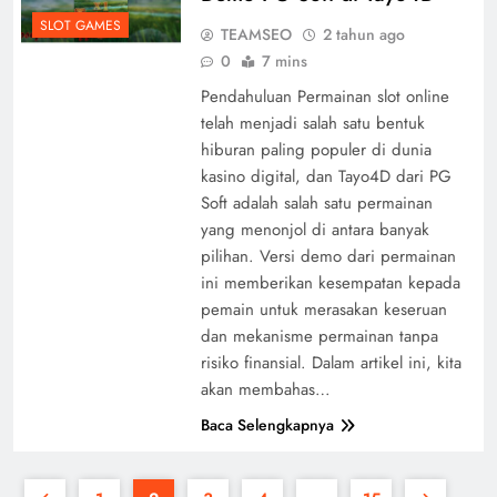
SLOT GAMES
TEAMSEO
2 tahun ago
0
7 mins
Pendahuluan Permainan slot online
telah menjadi salah satu bentuk
hiburan paling populer di dunia
kasino digital, dan Tayo4D dari PG
Soft adalah salah satu permainan
yang menonjol di antara banyak
pilihan. Versi demo dari permainan
ini memberikan kesempatan kepada
pemain untuk merasakan keseruan
dan mekanisme permainan tanpa
risiko finansial. Dalam artikel ini, kita
akan membahas…
Baca Selengkapnya