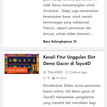
tidak hanya menyenangkan untuk
dimainkan. Tetapi juga menawarkan
kesempatan besar untuk meraih
kemenangan yang substansial.
Namun, seperti permainan slot
lainnya, sukses dalam bermain…
Baca Selengkapnya
Kenali Fitur Unggulan Slot
Demo Gacor di Tayo4D
SLOT GAMES
TEAMSEO
2 tahun ago
0
6 mins
Pendahuluan Dalam dunia permainan
kasino online, slot demo gacor di
Tayo4D menawarkan pengalaman
yang menarik dan mendalam bagi