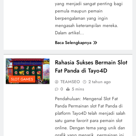
yang menjadi sangat penting bagi
pemula maupun pemain
berpengalaman yang ingin
mengasah keterampilan mereka.
Dalam artikel…
Baca Selengkapnya
Rahasia Sukses Bermain Slot
Fat Panda di Tayo4D
SLOT GAMES
TEAMSEO
2 tahun ago
0
5 mins
Pendahuluan: Mengenal Slot Fat
Panda Permainan slot Fat Panda di
platform Tayo4D telah menjadi salah
satu game favorit para pemain slot
online. Dengan tema yang unik dan
grafik yang menarik, permainan ini