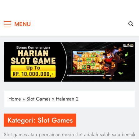
Skip
to
MPSOFTECHN
Daftar Situs Judi Slot, Live
content
MENU
Casino dan Togel Online
Terpercaya
Home
»
Slot Games
»
Halaman 2
Kategori:
Slot Games
Slot games atau permainan mesin slot adalah salah satu bentuk