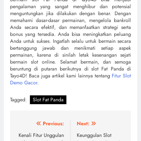
pengalaman yang sangat menghibur dan potensial
menguntungkan jika dilakukan dengan benar. Dengan
memahami dasar-dasar permainan, mengelola bankroll
Anda secara efektif, dan memanfaatkan strategi serta
bonus yang tersedia. Anda bisa meningkatkan peluang
Anda untuk sukses. Ingatlah selalu untuk bermain secara
bertanggung jawab dan menikmati setiap aspek
permainan, karena di sinilah letak kesenangan sejati
bermain slot online. Selamat bermain, dan semoga
beruntung di putaran berikutnya di slot Fat Panda di
Tayo4D! Baca juga artikel kami lainnya tentang
Fitur Slot
Demo Gacor
.
Tagged:
Slot Fat Panda
Navigasi
Previous:
Next:
pos
Kenali Fitur Unggulan
Keunggulan Slot