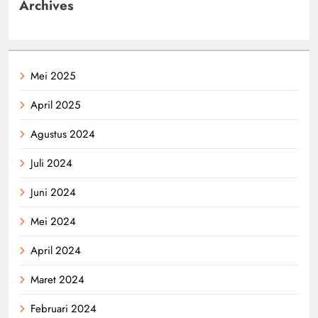
Archives
Mei 2025
April 2025
Agustus 2024
Juli 2024
Juni 2024
Mei 2024
April 2024
Maret 2024
Februari 2024