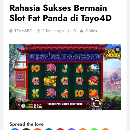
Rahasia Sukses Bermain
Slot Fat Panda di Tayo4D
TEAMSEO
2 Tahun Ago
0
5 Mins
Spread the love