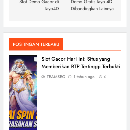
Slot Demo Gacor di
Demo Gratis Tayo 4D
Tayo4D
Dibandingkan Lainnya
POSTINGAN TERBARU
Slot Gacor Hari Ini: Situs yang
Memberikan RTP Tertinggi Terbukti
TEAMSEO
1 tahun ago
0