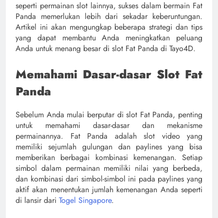
seperti permainan slot lainnya, sukses dalam bermain Fat
Panda memerlukan lebih dari sekadar keberuntungan.
Artikel ini akan mengungkap beberapa strategi dan tips
yang dapat membantu Anda meningkatkan peluang
Anda untuk menang besar di slot Fat Panda di Tayo4D.
Memahami Dasar-dasar Slot Fat
Panda
Sebelum Anda mulai berputar di slot Fat Panda, penting
untuk memahami dasar-dasar dan mekanisme
permainannya. Fat Panda adalah slot video yang
memiliki sejumlah gulungan dan paylines yang bisa
memberikan berbagai kombinasi kemenangan. Setiap
simbol dalam permainan memiliki nilai yang berbeda,
dan kombinasi dari simbol-simbol ini pada paylines yang
aktif akan menentukan jumlah kemenangan Anda seperti
di lansir dari
Togel Singapore
.