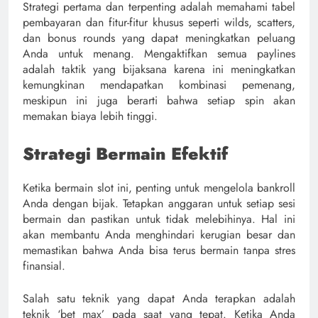
Strategi pertama dan terpenting adalah memahami tabel
pembayaran dan fitur-fitur khusus seperti wilds, scatters,
dan bonus rounds yang dapat meningkatkan peluang
Anda untuk menang. Mengaktifkan semua paylines
adalah taktik yang bijaksana karena ini meningkatkan
kemungkinan mendapatkan kombinasi pemenang,
meskipun ini juga berarti bahwa setiap spin akan
memakan biaya lebih tinggi.
Strategi Bermain Efektif
Ketika bermain slot ini, penting untuk mengelola bankroll
Anda dengan bijak. Tetapkan anggaran untuk setiap sesi
bermain dan pastikan untuk tidak melebihinya. Hal ini
akan membantu Anda menghindari kerugian besar dan
memastikan bahwa Anda bisa terus bermain tanpa stres
finansial.
Salah satu teknik yang dapat Anda terapkan adalah
teknik ‘bet max’ pada saat yang tepat. Ketika Anda