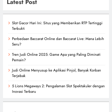
Latest Post
Slot Gacor Hari Ini: Situs yang Memberikan RTP Tertinggi
Terbukti
Perbedaan Baccarat Online dan Baccarat Live: Mana Lebih
Seru?
Tren Judi Online 2025: Game Apa yang Paling Diminati
Pemain?
Judi Online Menyusup ke Aplikasi Pinjol, Banyak Korban
Terjebak
5 Lions Megaways 2: Pengalaman Slot Spektakuler dengan
Inovasi Terbaru