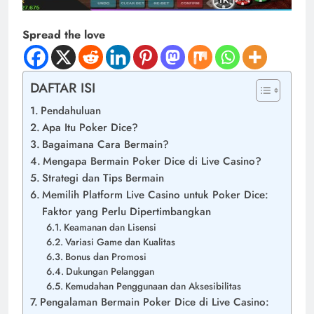
Spread the love
DAFTAR ISI
Pendahuluan
Apa Itu Poker Dice?
Bagaimana Cara Bermain?
Mengapa Bermain Poker Dice di Live Casino?
Strategi dan Tips Bermain
Memilih Platform Live Casino untuk Poker Dice:
Faktor yang Perlu Dipertimbangkan
Keamanan dan Lisensi
Variasi Game dan Kualitas
Bonus dan Promosi
Dukungan Pelanggan
Kemudahan Penggunaan dan Aksesibilitas
Pengalaman Bermain Poker Dice di Live Casino: