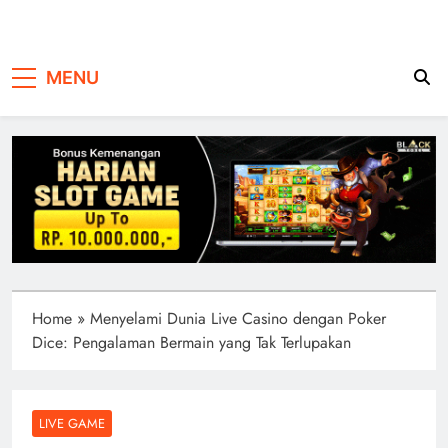
Skip
to
MPSOFTECHN
Daftar Situs Judi Slot, Live
content
MENU
Casino dan Togel Online
Terpercaya
Home
»
Menyelami Dunia Live Casino dengan Poker
Dice: Pengalaman Bermain yang Tak Terlupakan
LIVE GAME