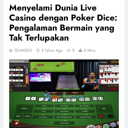
Menyelami Dunia Live
Casino dengan Poker Dice:
Pengalaman Bermain yang
Tak Terlupakan
TEAMSEO
3 Tahun Ago
0
8 Mins