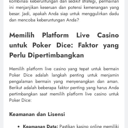
kombinasi keberuntungan dan sedikit strategi, permainan
ini menjanjikan keseruan dan potensi kemenangan yang
besar. Jadi, apakah Anda siap untuk menggulirkan dadu
dan mencoba keberuntungan Anda?
Memilih Platform Live Casino
untuk Poker Dice: Faktor yang
Perlu Dipertimbangkan
Memilih platform live casino yang tepat untuk bermain
Poker Dice adalah langkah penting untuk menjamin
pengalaman bermain yang menyenangkan dan aman.
Berikut adalah beberapa faktor penting yang harus Anda
pertimbangkan saat memilih platform live casino untuk
Poker Dice:
Keamanan dan Lisensi
Keamanan Data:
Pastikan kasino online memiliki