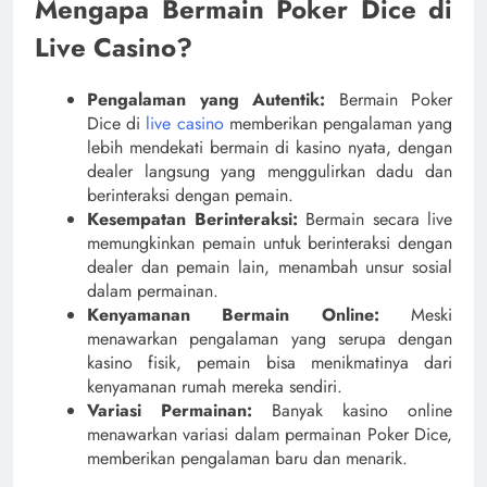
Mengapa Bermain Poker Dice di
Live Casino?
Pengalaman yang Autentik:
Bermain Poker
Dice di
live casino
memberikan pengalaman yang
lebih mendekati bermain di kasino nyata, dengan
dealer langsung yang menggulirkan dadu dan
berinteraksi dengan pemain.
Kesempatan Berinteraksi:
Bermain secara live
memungkinkan pemain untuk berinteraksi dengan
dealer dan pemain lain, menambah unsur sosial
dalam permainan.
Kenyamanan Bermain Online:
Meski
menawarkan pengalaman yang serupa dengan
kasino fisik, pemain bisa menikmatinya dari
kenyamanan rumah mereka sendiri.
Variasi Permainan:
Banyak kasino online
menawarkan variasi dalam permainan Poker Dice,
memberikan pengalaman baru dan menarik.