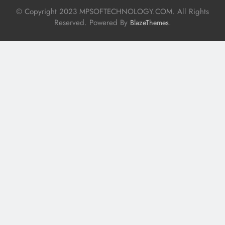
© Copyright 2023 MPSOFTECHNOLOGY.COM. All Rights
Reserved. Powered By
.
BlazeThemes