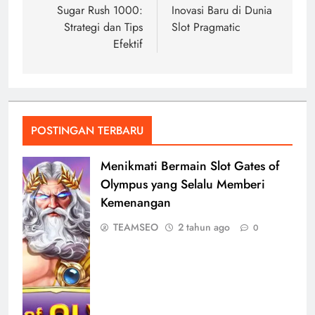
Sugar Rush 1000:
Inovasi Baru di Dunia
Strategi dan Tips
Slot Pragmatic
Efektif
POSTINGAN TERBARU
Menikmati Bermain Slot Gates of
Olympus yang Selalu Memberi
Kemenangan
TEAMSEO
2 tahun ago
0