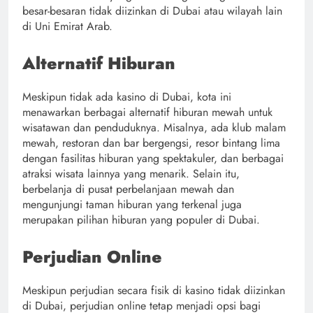
besar-besaran tidak diizinkan di Dubai atau wilayah lain
di Uni Emirat Arab.
Alternatif Hiburan
Meskipun tidak ada kasino di Dubai, kota ini
menawarkan berbagai alternatif hiburan mewah untuk
wisatawan dan penduduknya. Misalnya, ada klub malam
mewah, restoran dan bar bergengsi, resor bintang lima
dengan fasilitas hiburan yang spektakuler, dan berbagai
atraksi wisata lainnya yang menarik. Selain itu,
berbelanja di pusat perbelanjaan mewah dan
mengunjungi taman hiburan yang terkenal juga
merupakan pilihan hiburan yang populer di Dubai.
Perjudian Online
Meskipun perjudian secara fisik di kasino tidak diizinkan
di Dubai, perjudian online tetap menjadi opsi bagi