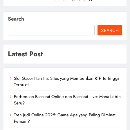
Search
SEARCH
Latest Post
Slot Gacor Hari Ini: Situs yang Memberikan RTP Tertinggi
Terbukti
Perbedaan Baccarat Online dan Baccarat Live: Mana Lebih
Seru?
Tren Judi Online 2025: Game Apa yang Paling Diminati
Pemain?