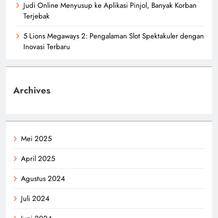
Judi Online Menyusup ke Aplikasi Pinjol, Banyak Korban
Terjebak
5 Lions Megaways 2: Pengalaman Slot Spektakuler dengan
Inovasi Terbaru
Archives
Mei 2025
April 2025
Agustus 2024
Juli 2024