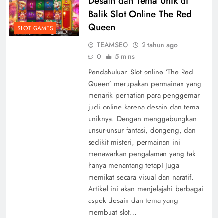
Desain dan Tema Unik di
Balik Slot Online The Red
Queen
SLOT GAMES
TEAMSEO
2 tahun ago
0
5 mins
Pendahuluan Slot online ‘The Red
Queen’ merupakan permainan yang
menarik perhatian para penggemar
judi online karena desain dan tema
uniknya. Dengan menggabungkan
unsur-unsur fantasi, dongeng, dan
sedikit misteri, permainan ini
menawarkan pengalaman yang tak
hanya menantang tetapi juga
memikat secara visual dan naratif.
Artikel ini akan menjelajahi berbagai
aspek desain dan tema yang
membuat slot…