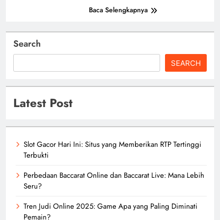
Baca Selengkapnya
Search
SEARCH
Latest Post
Slot Gacor Hari Ini: Situs yang Memberikan RTP Tertinggi
Terbukti
Perbedaan Baccarat Online dan Baccarat Live: Mana Lebih
Seru?
Tren Judi Online 2025: Game Apa yang Paling Diminati
Pemain?