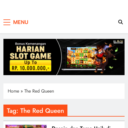
Skip
to
MPSOFTECHN
Daftar Situs Judi Slot, Live
content
MENU
Casino dan Togel Online
Terpercaya
Home
»
The Red Queen
Tag:
The Red Queen