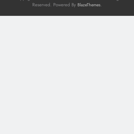
Reserved. Powered By
.
BlazeThemes