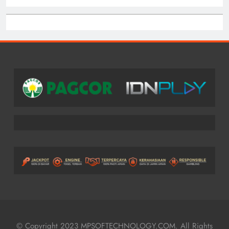
© Copyright 2023 MPSOFTECHNOLOGY.COM. All Rights