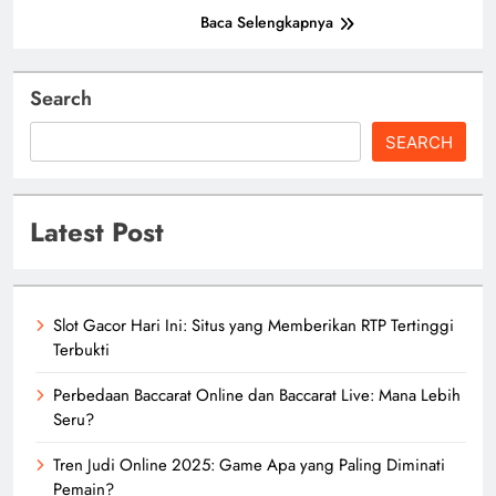
Baca Selengkapnya
Search
SEARCH
Latest Post
Slot Gacor Hari Ini: Situs yang Memberikan RTP Tertinggi
Terbukti
Perbedaan Baccarat Online dan Baccarat Live: Mana Lebih
Seru?
Tren Judi Online 2025: Game Apa yang Paling Diminati
Pemain?