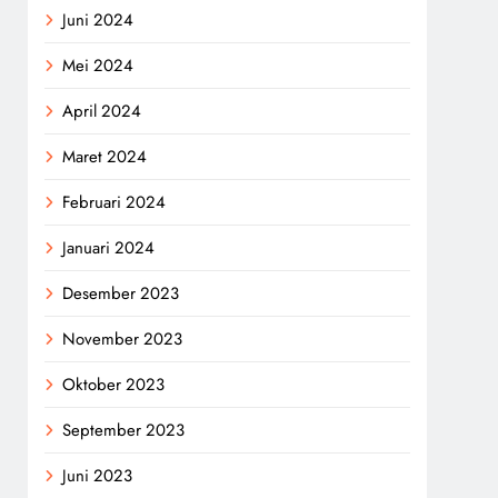
Juni 2024
Mei 2024
April 2024
Maret 2024
Februari 2024
Januari 2024
Desember 2023
November 2023
Oktober 2023
September 2023
Juni 2023