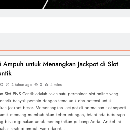
gi Ampuh untuk Menangkan Jackpot di Slot
ntik
EO
2 tahun ago
0
4 mins
n Slot PNS Cantik adalah salah satu permainan slot online yang
enarik banyak pemain dengan tema unik dan potensi untuk
n jackpot besar. Memenangkan jackpot di permainan slot seperti
Cantik memang membutuhkan keberuntungan, tetapi ada beberapa
ang bisa digunakan untuk meningkatkan peluang Anda. Artikel ini
ahas strategi ampuh yang dapat…