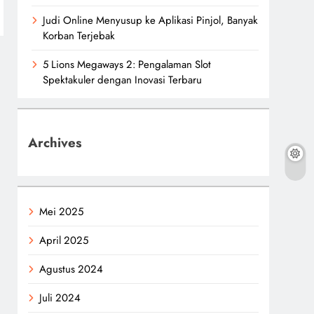
Judi Online Menyusup ke Aplikasi Pinjol, Banyak
Korban Terjebak
5 Lions Megaways 2: Pengalaman Slot
Spektakuler dengan Inovasi Terbaru
Archives
Mei 2025
April 2025
Agustus 2024
Juli 2024