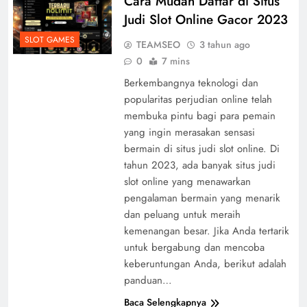
Cara Mudah Daftar di Situs
Judi Slot Online Gacor 2023
SLOT GAMES
TEAMSEO
3 tahun ago
0
7 mins
Berkembangnya teknologi dan
popularitas perjudian online telah
membuka pintu bagi para pemain
yang ingin merasakan sensasi
bermain di situs judi slot online. Di
tahun 2023, ada banyak situs judi
slot online yang menawarkan
pengalaman bermain yang menarik
dan peluang untuk meraih
kemenangan besar. Jika Anda tertarik
untuk bergabung dan mencoba
keberuntungan Anda, berikut adalah
panduan…
Baca Selengkapnya