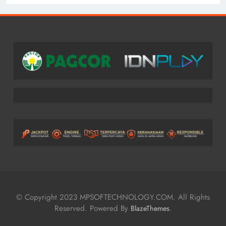
© Copyright 2023 MPSOFTECHNOLOGY.COM. All Rights
Reserved. Powered By
.
BlazeThemes