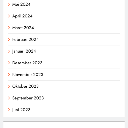
Mei 2024
April 2024
Maret 2024
Februari 2024
Januari 2024
Desember 2023
November 2023
Oktober 2023
September 2023
Juni 2023