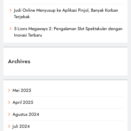
Judi Online Menyusup ke Aplikasi Pinjol, Banyak Korban
Terjebak
5 Lions Megaways 2: Pengalaman Slot Spektakuler dengan
Inovasi Terbaru
Archives
Mei 2025
April 2025
Agustus 2024
Juli 2024