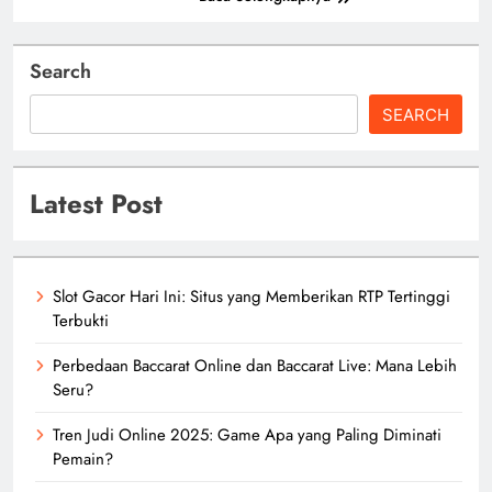
Search
SEARCH
Latest Post
Slot Gacor Hari Ini: Situs yang Memberikan RTP Tertinggi
Terbukti
Perbedaan Baccarat Online dan Baccarat Live: Mana Lebih
Seru?
Tren Judi Online 2025: Game Apa yang Paling Diminati
Pemain?