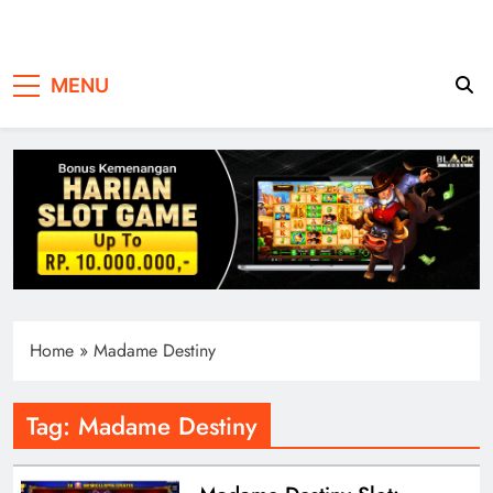
Skip
to
MPSOFTECHN
Daftar Situs Judi Slot, Live
content
MENU
Casino dan Togel Online
Terpercaya
Home
»
Madame Destiny
Tag:
Madame Destiny