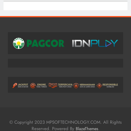
© Copyright 2023 MPSOFTECHNOLOGY.COM. All Rights
Reserved. Powered By
.
BlazeThemes