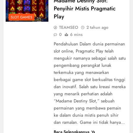
Madame Destiny Slot:
Penyihir Mistis Pragmatic
Play
SLOT GAMES
TEAMSEO
2 tahun ago
0
6 mins
Pendahuluan Dalam dunia permainan
slot online, Pragmatic Play telah
mengukir namanya sebagai salah satu
pengembang perangkat lunak
terkemuka yang menawarkan
berbagai game slot berkualitas tinggi
dan inovatif. Salah satu kreasi mereka
yang menarik perhatian adalah
“Madame Destiny Slot,” sebuah
permainan yang membawa pemain
ke dalam dunia mistis penuh sihir
dan ramalan. Game ini tidak hanya…
Baca Selengkapnya