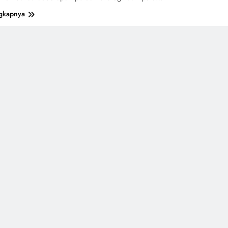
gkapnya