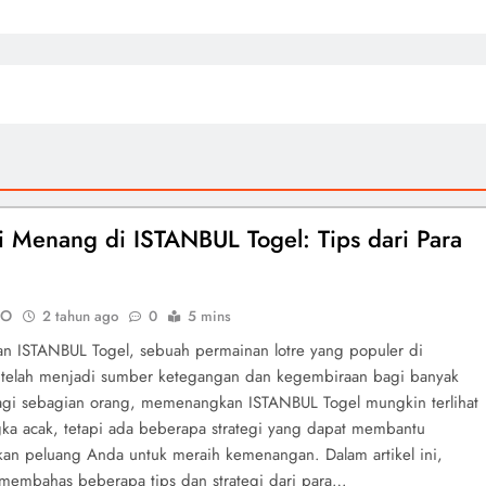
gi Menang di ISTANBUL Togel: Tips dari Para
EO
2 tahun ago
0
5 mins
n ISTANBUL Togel, sebuah permainan lotre yang populer di
 telah menjadi sumber ketegangan dan kegembiraan bagi banyak
agi sebagian orang, memenangkan ISTANBUL Togel mungkin terlihat
gka acak, tetapi ada beberapa strategi yang dapat membantu
an peluang Anda untuk meraih kemenangan. Dalam artikel ini,
membahas beberapa tips dan strategi dari para…