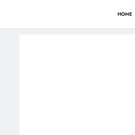
Skip
to
HOME
content
MPSOFTECHNOLOGY
Daftar Situs Judi Slot, Live Casino dan Togel Online Terpe