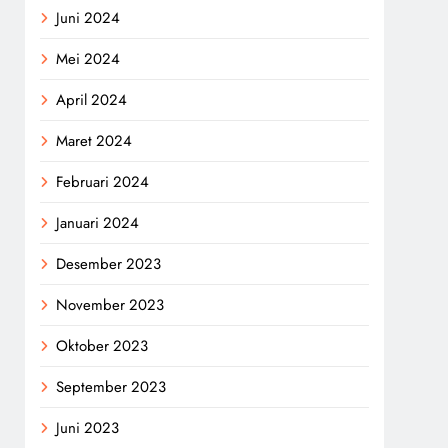
Juni 2024
Mei 2024
April 2024
Maret 2024
Februari 2024
Januari 2024
Desember 2023
November 2023
Oktober 2023
September 2023
Juni 2023