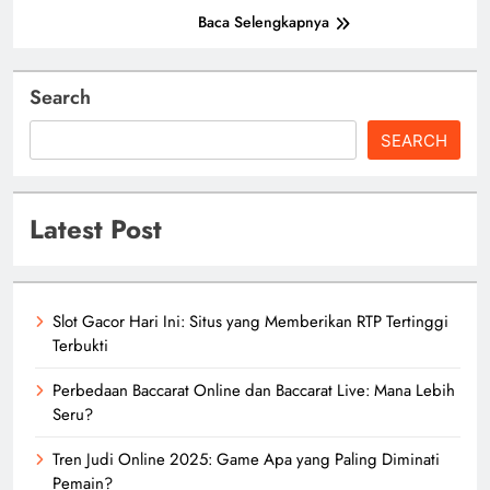
Baca Selengkapnya
Search
SEARCH
Latest Post
Slot Gacor Hari Ini: Situs yang Memberikan RTP Tertinggi
Terbukti
Perbedaan Baccarat Online dan Baccarat Live: Mana Lebih
Seru?
Tren Judi Online 2025: Game Apa yang Paling Diminati
Pemain?