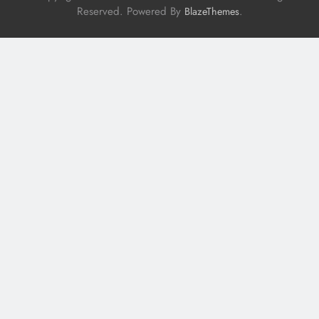
Reserved. Powered By
.
BlazeThemes