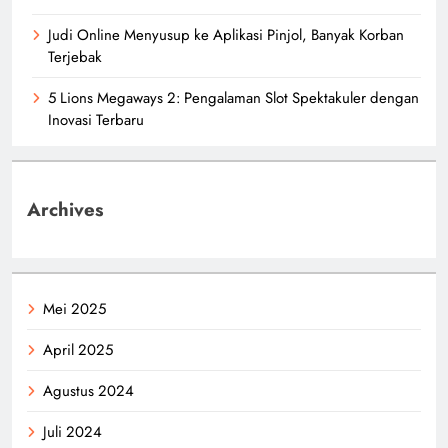
Judi Online Menyusup ke Aplikasi Pinjol, Banyak Korban
Terjebak
5 Lions Megaways 2: Pengalaman Slot Spektakuler dengan
Inovasi Terbaru
Archives
Mei 2025
April 2025
Agustus 2024
Juli 2024