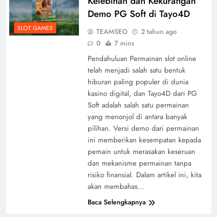
Kelebihan dan Kekurangan
Demo PG Soft di Tayo4D
SLOT GAMES
TEAMSEO
2 tahun ago
0
7 mins
Pendahuluan Permainan slot online
telah menjadi salah satu bentuk
hiburan paling populer di dunia
kasino digital, dan Tayo4D dari PG
Soft adalah salah satu permainan
yang menonjol di antara banyak
pilihan. Versi demo dari permainan
ini memberikan kesempatan kepada
pemain untuk merasakan keseruan
dan mekanisme permainan tanpa
risiko finansial. Dalam artikel ini, kita
akan membahas…
Baca Selengkapnya